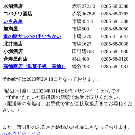
水沼酒店
赤羽2721-2
0285-68-0388
コバナワ酒店
赤羽3678-6
0285-68-0765
いさみ屋
市塙454-3
0285-68-1338
加満屋
市塙508
0285-68-0050
道の駅サシバの里いちかい
市塙1270
0285-81-5647
北井酒店
市塙1627
0285-68-0038
小堀酒店
田野辺108
0285-68-1930
斉寿屋商店
杉山488
0285-68-0120
高徳商店（御菓子処 高徳）
続谷193
0285-68-1931
予約締切は2023年2月18日となっております。
商品お引渡しは2023年3月4日8時（サシバ！）からです。
ご予約いただいた取扱店の店頭でお受け取りください。
（配送等の有無は、お手数ですが直接取扱店までお尋ねくだ
さい。）
また、市貝町のふるさと納税の返礼品にもなっております。
ふるさとチョイス