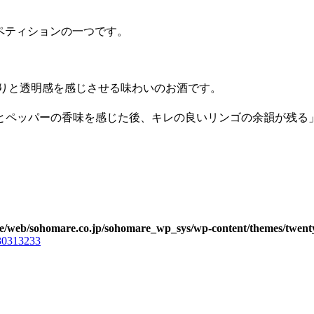
ペティションの一つです。
香りと透明感を感じさせる味わいのお酒です。
とペッパーの香味を感じた後、キレの良いリンゴの余韻が残る
re/web/sohomare.co.jp/sohomare_wp_sys/wp-content/themes/twen
30
31
32
33