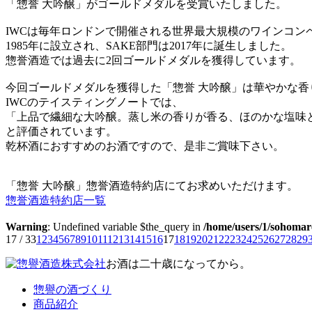
「惣誉 大吟醸」がゴールドメダルを受賞いたしました。
IWCは毎年ロンドンで開催される世界最大規模のワインコン
1985年に設立され、SAKE部門は2017年に誕生しました。
惣誉酒造では過去に2回ゴールドメダルを獲得しています。
今回ゴールドメダルを獲得した「惣誉 大吟醸」は華やかな
IWCのテイスティングノートでは、
「上品で繊細な大吟醸。蒸し米の香りが香る、ほのかな塩味
と評価されています。
乾杯酒におすすめのお酒ですので、是非ご賞味下さい。
「惣誉 大吟醸」惣誉酒造特約店にてお求めいただけます。
惣誉酒造特約店一覧
Warning
: Undefined variable $the_query in
/home/users/1/sohoma
17 / 33
1
2
3
4
5
6
7
8
9
10
11
12
13
14
15
16
17
18
19
20
21
22
23
24
25
26
27
28
29
お酒は二十歳になってから。
惣譽の酒づくり
商品紹介