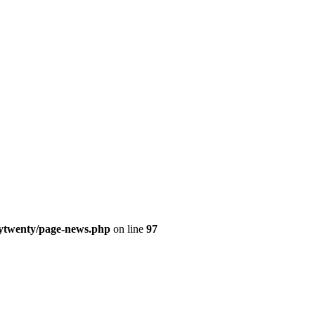
」
tytwenty/page-news.php
on line
97